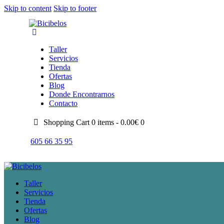
Skip to content
Skip to footer
Taller
Servicios
Tienda
Ofertas
Blog
Donde Encontrarnos
Contacto
Shopping Cart
0 items -
0.00
€
0
605 66 35 95
Taller
Servicios
Tienda
Ofertas
Blog