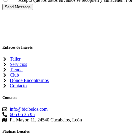
Acepto que los datos enviados se recopilen y almacenen. For f
Send Message
Enlaces de Interés
Taller
Servicios
Tienda
Club
Dónde Encontrarnos
Contacto
Contacto
info@bicibelos.com
605 66 35 95
Pl. Mayor, 11, 24540 Cacabelos, León
Páginas Legales